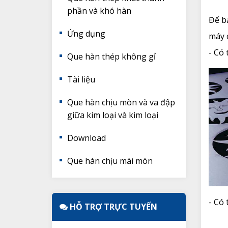
phần và khó hàn
Để b
Ứng dụng
máy 
- Có 
Que hàn thép không gỉ
Tài liệu
Que hàn chịu mòn và va đập
giữa kim loại và kim loại
Download
Que hàn chịu mài mòn
- Có 
HỖ TRỢ TRỰC TUYẾN