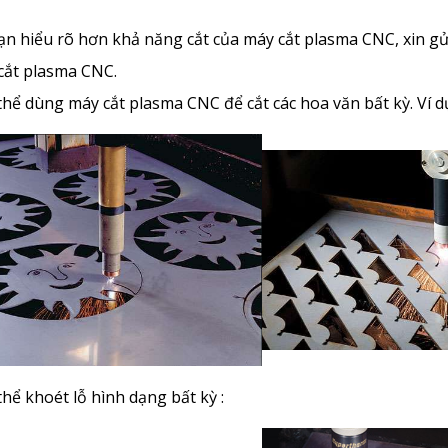
ạn hiểu rõ hơn khả năng cắt của máy cắt plasma CNC, xin gử
cắt plasma CNC.
thể dùng máy cắt plasma CNC để cắt các hoa văn bất kỳ. Ví d
thể khoét lỗ hình dạng bất kỳ :