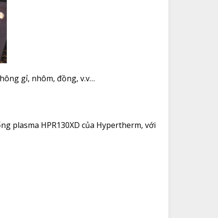
không gỉ, nhôm, đồng, v.v…
thống plasma HPR130XD của Hypertherm, với