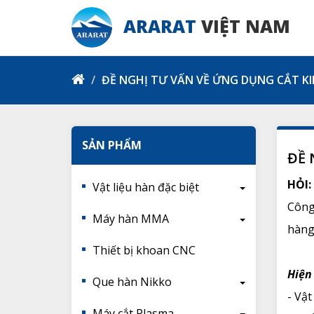
ARARAT
VIỆT NAM
ĐỀ NGHỊ TƯ VẤN VỀ ỨNG DỤNG CẮT KI
SẢN PHẨM
ĐỀ 
HỎI:
Vật liệu hàn đặc biệt
Công
Máy hàn MMA
hàng 
Thiết bị khoan CNC
Hiện
Que hàn Nikko
- Vật
Máy cắt Plasma