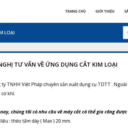
TRANG CHỦ
GIỚI THIỆU
S
M LOẠI
NGHỊ TƯ VẤN VỀ ỨNG DỤNG CẮT KIM LOẠI
 ty TNHH Việt Pháp chuyên sản xuất dụng cụ TDTT . Ngoài r
cơ khí.
 nay, chúng tôi có nhu cầu về máy cắt có thể gia công đượ
 liệu : théo tấm dày ( Max ) 20 mm.