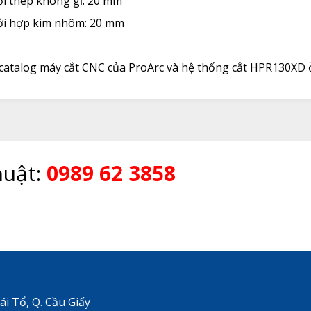
i thép không gỉ: 20 mm
i hợp kim nhôm: 20 mm
catalog máy cắt CNC của ProArc và hệ thống cắt HPR130XD 
huật:
0989 62 3858
i Tổ, Q. Cầu Giấy