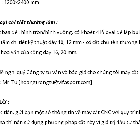
ổ : 1200x2400 mm
oại chi tiết thường làm :
 bas đế : hình tròn/hình vuông, có khoét 4 lỗ oval để lắp b
 tấm chi tiết kỹ thuật dày 10, 12 mm - có cắt chữ tên thương 
c hoa văn cửa cổng dày 16, 20 mm.
ề nghị quý Công ty tư vấn và báo giá cho chúng tôi máy cắt 
: Mr Tu [hoangtrongtu@vifasport.com]
LỜI:
 tiên, gửi bạn một số thông tin về máy cắt CNC với quy trì
a thì nên sử dụng phương pháp cắt này vì giá trị đầu tư th