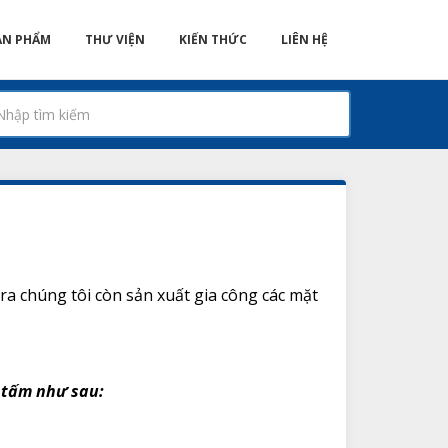
ẢN PHẨM
THƯ VIỆN
KIẾN THỨC
LIÊN HỆ
a chúng tôi còn sản xuất gia công các mặt
c tấm như sau: