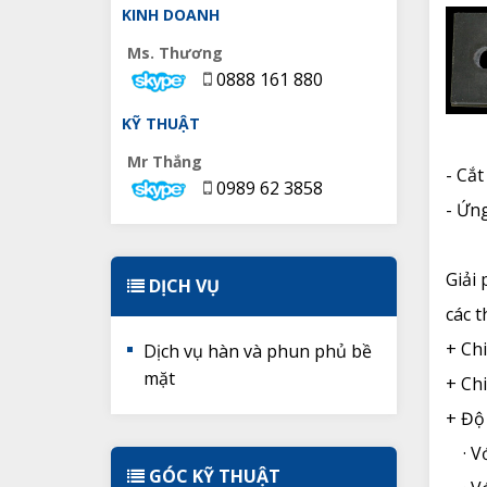
KINH DOANH
Ms. Thương
0888 161 880
KỸ THUẬT
Mr Thắng
- Cắt
0989 62 3858
- Ứn
Giải
DỊCH VỤ
các t
+ Ch
Dịch vụ hàn và phun phủ bề
mặt
+ Chi
+ Độ 
· Vớ
GÓC KỸ THUẬT