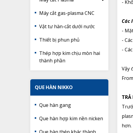
- Kh
Máy cắt gas-plasma CNC
Các l
Vật tư hàn-cắt dưới nước
- Mặt
Thiết bị phun phủ
- Các
- Cá
Thép hợp kim chịu mòn hai
thành phần
Vậy đ
From
QUE HÀN NIKKO
TRẢ 
Que hàn gang
Trước
plasm
Que hàn hợp kim nền nicken
hơn.
Que hàn thép khác thành