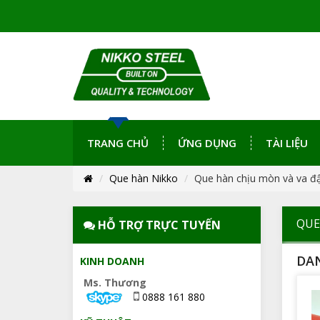
TRANG CHỦ
ỨNG DỤNG
TÀI LIỆU
Que hàn Nikko
Que hàn chịu mòn và va đập
QUE
HỖ TRỢ TRỰC TUYẾN
DA
KINH DOANH
Ms. Thương
0888 161 880