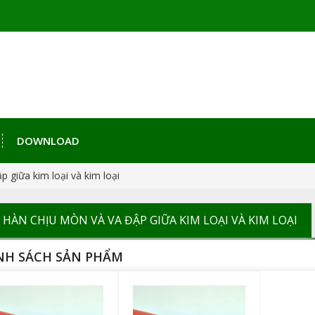
DOWNLOAD
 giữa kim loại và kim loại
 HÀN CHỊU MÒN VÀ VA ĐẬP GIỮA KIM LOẠI VÀ KIM LOẠI
NH SÁCH SẢN PHẨM