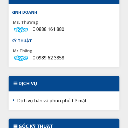
KINH DOANH
Ms. Thương
0888 161 880
KỸ THUẬT
Mr Thắng
0989 62 3858
DỊCH VỤ
Dịch vụ hàn và phun phủ bề mặt
GÓC KỸ THUẬT