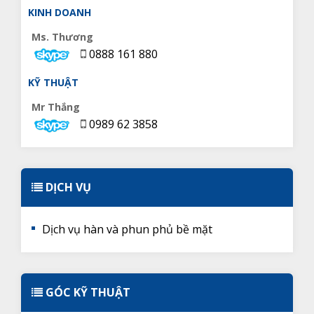
KINH DOANH
Ms. Thương
0888 161 880
KỸ THUẬT
Mr Thắng
0989 62 3858
DỊCH VỤ
Dịch vụ hàn và phun phủ bề mặt
GÓC KỸ THUẬT