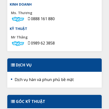
KINH DOANH
Ms. Thương
0888 161 880
KỸ THUẬT
Mr Thắng
0989 62 3858
DỊCH VỤ
Dịch vụ hàn và phun phủ bề mặt
GÓC KỸ THUẬT