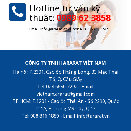
Hotline tư vấn kỹ
thuật:
0989 62 3858
Email: info@ararat.vn - Phone: 024 6650 7292
CÔNG TY TNHH ARARAT VIỆT NAM
Hà nội: P.2301, Cao ốc Thăng Long, 33 Mạc Thái
Tổ, Q. Cầu Giấy
Tel: 024 6650 7292 - Email:
vietnam.ararat@gmail.com
TP.HCM: P.1201 - Cao ốc Thái An - Số 2290, Quốc
lộ 1A, P.Trung Mỹ Tây, Q.12
Tel: 088 816 1880 - Email: info@ararat.vn