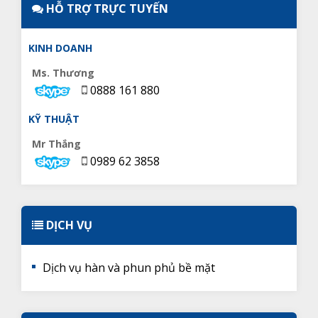
HỖ TRỢ TRỰC TUYẾN
KINH DOANH
Ms. Thương
0888 161 880
KỸ THUẬT
Mr Thắng
0989 62 3858
DỊCH VỤ
Dịch vụ hàn và phun phủ bề mặt