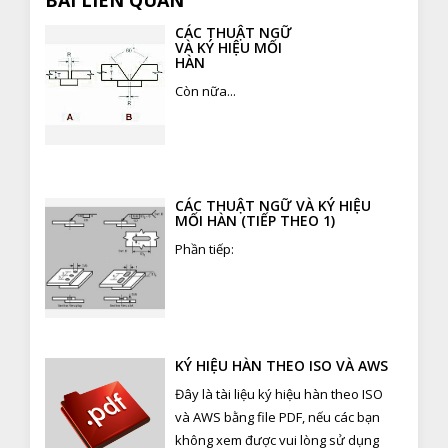
BÀI LIÊN QUAN
CÁC THUẬT NGỮ
VÀ KÝ HIỆU MỐI
HÀN
Còn nữa...
CÁC THUẬT NGỮ VÀ KÝ HIỆU
MỐI HÀN (TIẾP THEO 1)
Phần tiếp:
KÝ HIỆU HÀN THEO ISO VÀ AWS
Đây là tài liệu ký hiệu hàn theo ISO
và AWS bằng file PDF, nếu các bạn
không xem được vui lòng sử dụng