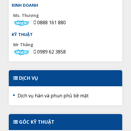
KINH DOANH
Ms. Thương
0888 161 880
KỸ THUẬT
Mr Thắng
0989 62 3858
DỊCH VỤ
Dịch vụ hàn và phun phủ bề mặt
GÓC KỸ THUẬT